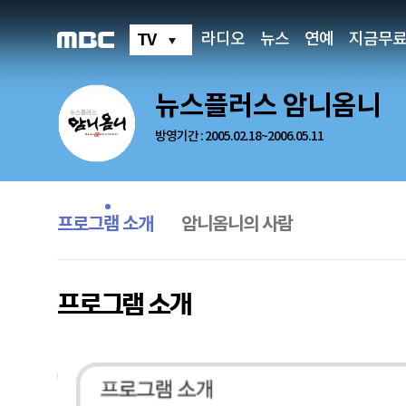
뉴
스
플
TV
라디오
뉴스
연예
지금무
러
스
암
니
뉴스플러스 암니옴니
옴
니
프
방영기간 : 2005.02.18~2006.05.11
로
그
램
프
소
로
개
그
프로그램 소개
암니옴니의 사람
램
메
뉴
프로그램 소개