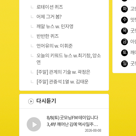
로테이션 퀴즈
화
고
어제 그거 봄?
수
맛
깨알 뉴스 w. 민자영
목
굿
반반한 퀴즈
금
아
언어유의 w. 이휘준
토
깨
오늘의 키워드 뉴스 w.최기창, 양소
연
일
굿
[주말] 관계의 기술 w. 곽정은
[주말] 관중석 1열 w. 김태운
다시듣기
8/8(토) 굿모닝FM 테이입니다
3,4부 깨어난 김에 역사일주
"YH 무역" w. 김재원
2026-08-08