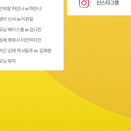
민박살 허안나 w.허안나
쟁이 신사 w.이원일
모닝 베이스볼 w.김나진
침에 깨워서 미안하지만
어난 김에 역사일주 w. 김재원
모닝 뮤직