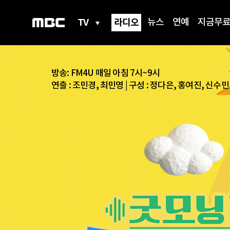
TV
라디오
뉴스
연예
지금무
방송: FM4U 매일 아침 7시~9시
자
동
연출 : 조민경, 최민영 | 구성 : 정다은, 홍여진, 신수민
재
생
정
지