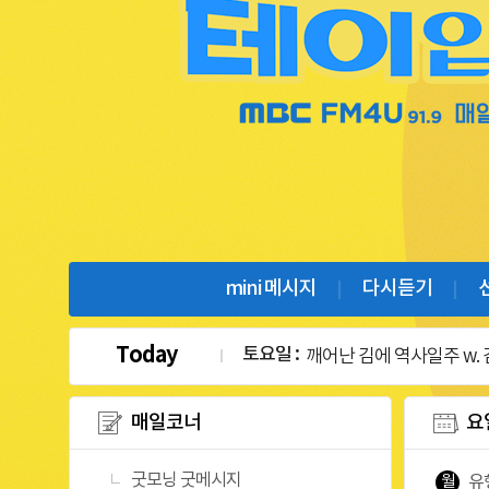
프
로
mini 메시지
다시듣기
그
램
메
뉴
Today
토요일 :
깨어난 김에 역사일주 w.
매일코너
요
굿모닝 굿메시지
월
유