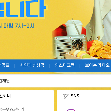
선곡표
사연과 신청곡
인스타그램
보이는 라디오
 김재원
일코너
SNS
행본부 w.전민기