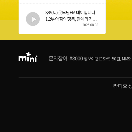
8/8(토) 굿모닝FM 테이입니다
1,2부 아침의 행복, 관계의 기술
w. 곽정은
2026-08-08
라
디
오
공
통
문자참여: #8000
정보이용료 SMS: 50원, MMS
영
역
라디오 