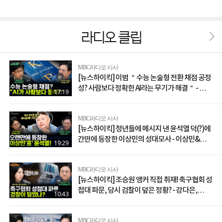
라디오 클립
MBC라디오 시사
[뉴스하이킥] 이범 ＂수능 논술형 전환 채점 공정
성? 사람보다 정확한 AI라는 무기가 해결＂ - 이
17:19
범, MBC 260807 방송
MBC라디오 시사
[뉴스하이킥] 청년들에 메시지 낸 윤석열 덕(?)에
간만에 등장한 이상민의 성대모사 - 이상민&노
19:29
영희, MBC 260807 방송
MBC라디오 시사
[뉴스하이킥] 조승원 앵커 직접 취재! 축구협회 성
접대 파문, 당시 검찰이 덮은 정황? - 강다은,
10:43
YOUTUBE ONLY, MBC 260807 방송
MBC라디오 시사