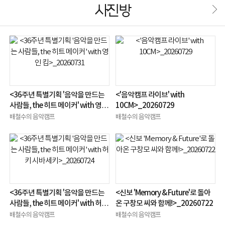
사진방
<36주년 특별기획 '음악을 만드는
<'음악캠프 라이브' with
사람들, the 히트 메이커' with 영인
10CM>_20260729
킴>_20260731
배철수의 음악캠프
배철수의 음악캠프
<36주년 특별기획 '음악을 만드는
<신보 'Memory & Future'로 돌아
사람들, the 히트 메이커' with 허키
온 구창모 씨와 함께!>_20260722
시바세키>_20260724
배철수의 음악캠프
배철수의 음악캠프