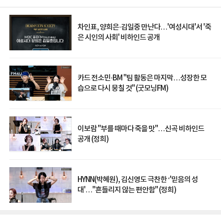
차인표, 양희은·김일중 만난다…'여성시대'서 '죽
은 시인의 사회' 비하인드 공개
카드 전소민·BM "팀 활동은 마지막…성장한 모
습으로 다시 뭉칠 것" (굿모닝FM)
이보람 "부를 때마다 죽을 맛"…신곡 비하인드
공개 (정희)
HYNN(박혜원), 김신영도 극찬한 ‘'믿음의 성
대'…"흔들리지 않는 편안함" (정희)