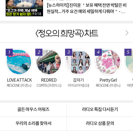
[뉴스하이킥] 진미윤 ＂보유 혜택 전면 박탈은 비
현실적... 거주 요건 예외 세밀하게 다뤄야＂ - 진
19:18
미윤, MBC 260807 방송
<정오의 희망곡>차트
1
2
3
4
5
LOVE ATTACK
REDRED
갑자기
Pretty Girl
RESCENE (리센느)
CORTIS (코르티스)
아이오아이(I.O.I)
RESCENE (리센느)
태연 
골든 마우스 어워즈
라디오 특집 다시듣기
우리의 소리를 찾아서
라디오 상품 문의