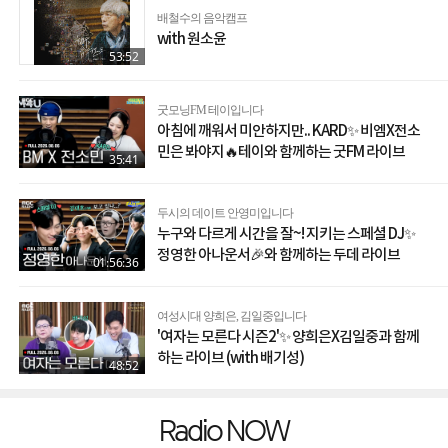
배철수의 음악캠프
with 원소윤
53:52
굿모닝FM 테이입니다
아침에 깨워서 미안하지만.. KARD✨ 비엠X전소
민은 봐야지🔥테이와 함께하는 굿FM 라이브
35:41
두시의 데이트 안영미입니다
누구와 다르게 시간을 잘~! 지키는 스페셜 DJ✨
정영한 아나운서🎉와 함께하는 두데 라이브
01:56:36
여성시대 양희은, 김일중입니다
'여자는 모른다 시즌2'✨ 양희은X김일중과 함께
하는 라이브 (with 배기성)
48:52
Radio NOW