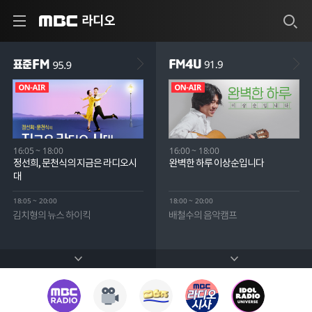
라디오
MBC
표준FM 95.9
FM4U 91.9
ON-AIR
ON-AIR
16:05 ~ 18:00
16:00 ~ 18:00
정선희, 문천식의 지금은 라디오시
완벽한 하루 이상순입니다
대
18:05 ~ 20:00
18:00 ~ 20:00
김치형의 뉴스 하이킥
배철수의 음악캠프