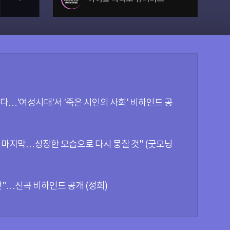
다…'여성시대'서 '죽은 시인의 사회' 비하인드 공
은 마지막…성장한 모습으로 다시 뭉칠 것" (굿모닝
맛"…신곡 비하인드 공개 (정희)