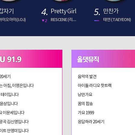
4.
5.
갑자기
Pretty Girl
만찬가
아이오아이(I.O.I)
RESCENE (리센느)
태연 (TAEYEON)
2
20세기
음악의 발견
는 아침, 이영은입니다
아이돌 라디오 핫트랙
 테이입니다
낭만가요
 윤상입니다
꿈의 팝송
요 이문세입니다
가요 1999
망곡 김신영입니다
응답하라 20세기
이트 안영미입니다