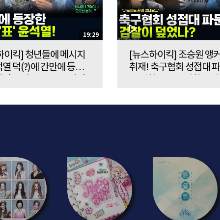
19:29
하이킥] 청년들에 메시지
[뉴스하이킥] 조승원 앵
열 덕(?)에 간만에 등장
취재! 축구협회 성접대 파
상민의 성대모사 - 이상민
시 검찰이 덮은 정황? - 
, MBC 260807 방송
YOUTUBE ONLY, MBC
260807 방송