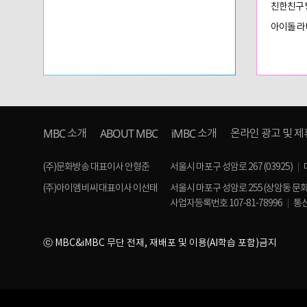
친한친구
아이돌 라
MBC
ABOUT MBC
iMBC
소개
소개
온라인 광고 및 제
(주)문화방송 대표이사 안형준
서울시 마포구 성암로 267 (03925)
(주)아이엠비씨 대표이사 이선태
서울시 마포구 성암로 255 (상암동 문
사업자등록번호 107-81-78996
통신
ⓒ MBC&iMBC 무단 전재, 재배포 및 이용(AI학습 포함)금지