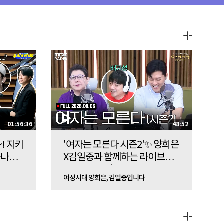
01:56:36
48:52
! 지키
'여자는 모른다 시즌2'✨ 양희은
아나운
X김일중과 함께하는 라이브
라이브
(with 배기성)
여성시대 양희은, 김일중입니다