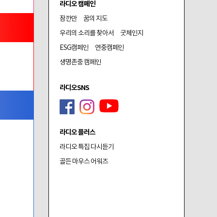
라디오 캠페인
잠깐만
꿈의 지도
우리의 소리를 찾아서
굿체인지
ESG캠페인
연중캠페인
생명존중 캠페인
라디오SNS
라디오 플러스
라디오 특집 다시듣기
골든 마우스 어워즈