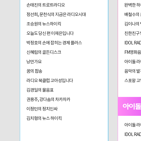
손태진의 트로트라디오
완벽한 하
정선희, 문천식의 지금은 라디오시대
배철수의
조승원의 뉴스하이킥
김이나의 
오늘도 당신 편 이재은입니다
친한친구
박정호의 손에 잡히는 경제 플러스
IDOL RA
신혜림의 골든디스크
FM영화
낭만가요
아이돌 라
꿈의 팝송
음악의 발
라디오 북클럽 고아성입니다
스포왕 고
김경일의 물음표
권용주, 강다솜의 차카차카
이정민의 정치인싸
김치형의 뉴스 하이킥
아이돌 라
IDOL RA