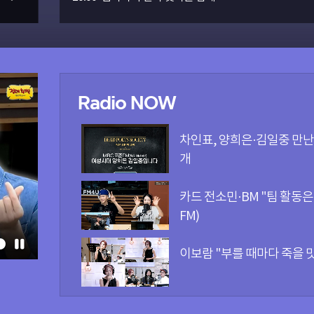
Radio NOW
차인표, 양희은·김일중 만난
개
카드 전소민·BM "팀 활동
FM)
이보람 "부를 때마다 죽을 