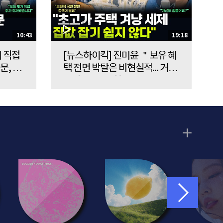
10:43
19:18
커 직접
[뉴스하이킥] 진미윤 ＂보유 혜
문, 당
택 전면 박탈은 비현실적... 거주
강다은,
요건 예외 세밀하게 다뤄야＂ -
진미윤, MBC 260807 방송