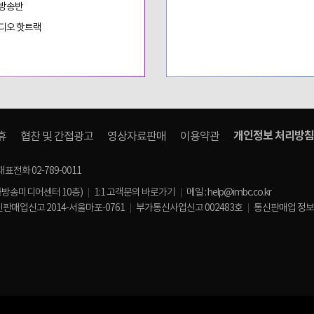
 방송반
디오 핫트랙
개인정보 처리방침
휴
협찬 및 간접광고
영상자료판매
이용약관
대표전화 02-789-0011
화방송미디어센터 10층)
1:1 고객문의 바로가기
메일 : help@imbc.co.kr
판매업신고 2014-서울마포-0761
부가통신사업신고 002483호
통신판매업 정보