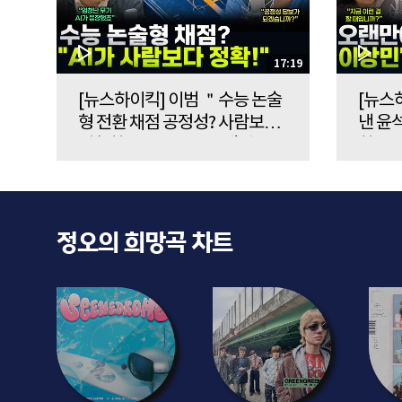
17:19
[뉴스하이킥] 이범 ＂수능 논술
[뉴스
형 전환 채점 공정성? 사람보다
낸 윤석
정확한 AI라는 무기가 해결＂ -
한 이
이범, MBC 260807 방송
&노영희
정오의 희망곡 차트