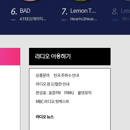
6.
7.
8.
BAD
Lemon Tang
ATEEZ(에이티즈)
Hearts2Hearts (하츠투하츠)
제니 (
new
라디오 이용하기
상품문의
전국 주파수 안내
라디오 광고/협찬 안내
편성표 :
표준FM
FM4U
올댓뮤직
MBC 라디오 팟캐스트
라디오 뉴스