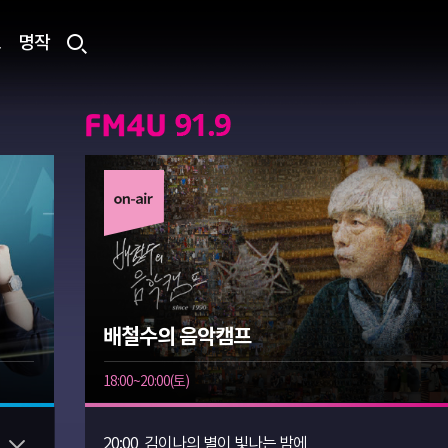
료
명작
배철수의 음악캠프
18:00~20:00(토)
20:00
김이나의 별이 빛나는 밤에