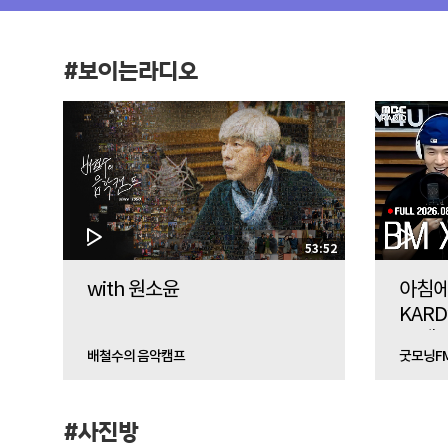
#보이는라디오
53:52
with 원소윤
아침에
KAR
🔥테
배철수의 음악캠프
굿모닝F
브
#사진방