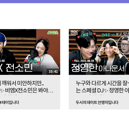
35:41
 깨워서 미안하지만..
누구와 다르게 시간을 잘~
D✨ 비엠X전소민은 봐야지
는 스페셜 DJ✨ 정영한 
이와 함께하는 굿FM 라이
서🎉와 함께하는 두데 
M 테이입니다
두시의 데이트 안영미입니다