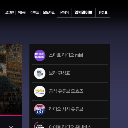
로그인
이용권
이벤트
보도자료
온에어
편성표
스마트 라디오 mini
보라 편성표
공식 유튜브 므흐즈
라디오 시사 유튜브
아이돌 라디오 유니버스