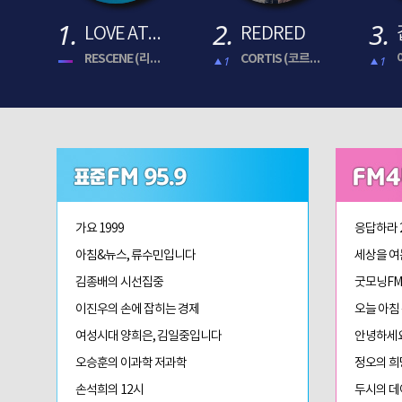
1.
2.
3.
LOVE ATTACK
REDRED
RESCENE (리센느)
CORTIS (코르티스)
1
1
가요 1999
응답하라 
아침&뉴스, 류수민입니다
세상을 여
김종배의 시선집중
굿모닝FM
이진우의 손에 잡히는 경제
오늘 아침
여성시대 양희은, 김일중입니다
안녕하세
오승훈의 이과학 저과학
정오의 희
손석희의 12시
두시의 데