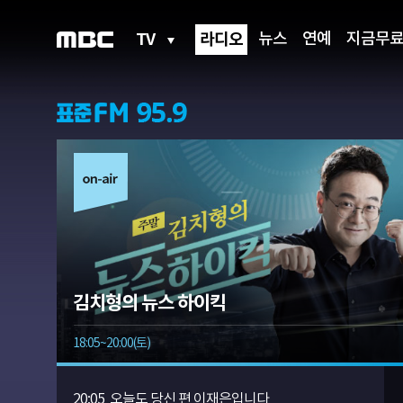
TV
라디오
뉴스
연예
지금무
김치형의 뉴스 하이킥
18:05~20:00(토)
20:05
오늘도 당신 편 이재은입니다