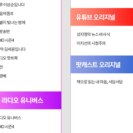
루 이상순입니다
 음악캠프
별이 빛나는 밤에
 방송반
성지영의 뉴스 바사삭
DIO 시즌4
이지선의 시청주의
음악 김세윤입니다
디오 핫트랙
견
영배
책으로 읽는 내 마음, 서담서담
디오 유니버스
DIO 시즌4