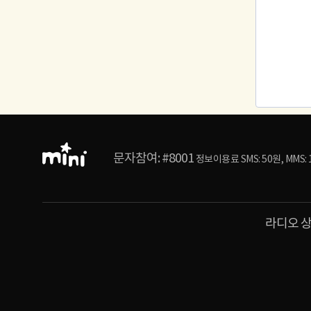
라
디
오
공
통
문자참여: #8001
정보이용료 SMS: 50원, MMS:
영
역
라디오 상