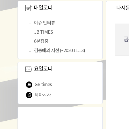
뉴
매일코너
다시
이슈 인터뷰
JB TIMES
공
6분집중
김종배의 시선 (~2020.11.13)
요일코너
토
GB times
일
테마시사