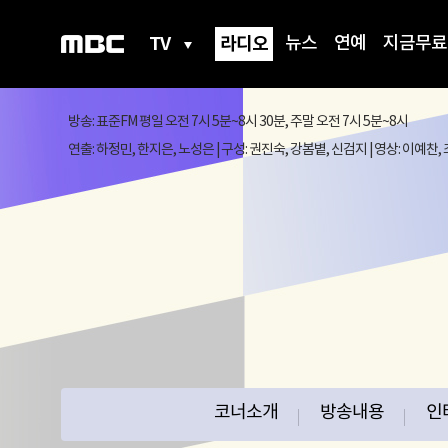
TV
라디오
뉴스
연예
지금무료
방송: 표준FM 평일 오전 7시 5분~8시 30분, 주말 오전 7시 5분~8시
연출: 하정민, 한지은, 노성은 | 구성: 권진숙, 강봄볕, 신검지 | 영상: 이예찬,
프
로
코너소개
방송내용
인
그
램
메