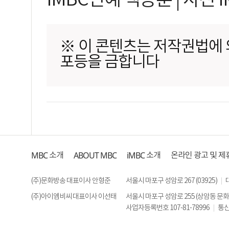
iMBC연예 백승훈 | 사진 i
※ 이 콘텐츠는 저작권법에 의
포등을 금합니다
MBC
ABOUT MBC
iMBC
소개
소개
온라인 광고 및 제
(주)문화방송 대표이사 안형준
서울시 마포구 성암로 267 (03925)
(주)아이엠비씨 대표이사 이선태
서울시 마포구 성암로 255 (상암동 문
사업자등록번호 107-81-78996
통신