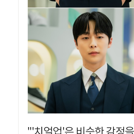
"'치얼업'은 비슷한 감정