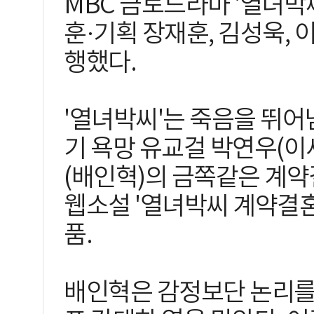
MBC 금토드라마 '열녀박
훈·기획 장재훈, 김성욱, 
행했다.
'열녀박씨'는 죽음을 뛰어
기 욕망 유교걸 박연우(이
(배인혁)의 금쪽같은 계약
웹소설 '열녀박씨 계약결혼
품.
배인혁은 감정보단 논리를