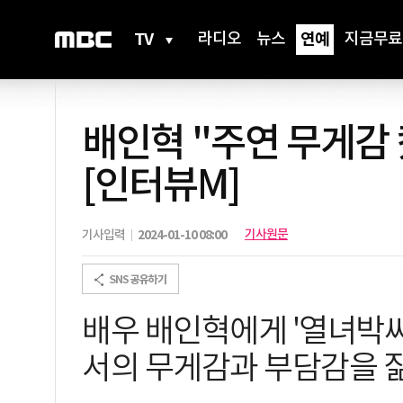
TV
라디오
뉴스
연예
지금무료
배인혁 "주연 무게감
[인터뷰M]
기사원문
기사입력
2024-01-10 08:00
배우 배인혁에게 '열녀박
서의 무게감과 부담감을 