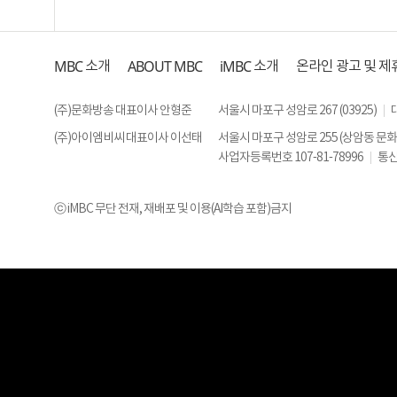
MBC
ABOUT MBC
iMBC
소개
소개
온라인 광고 및 제
(주)문화방송 대표이사 안형준
서울시 마포구 성암로 267 (03925)
(주)아이엠비씨 대표이사 이선태
서울시 마포구 성암로 255 (상암동 문
사업자등록번호 107-81-78996
통신
ⓒ iMBC 무단 전재, 재배포 및 이용(AI학습 포함)금지