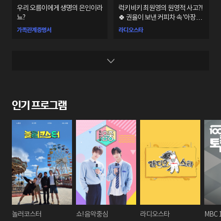
우리 오름이에게 생명의 은인이라
럭키비키 최원영의 원영적 사고?!
뇨?
🍀 권율이 보낸 커피차 속 '아장배
최'의 뜻은?🤣
가족관계증명서
라디오스타
인기 프로그램
놀러코스터
쇼! 음악중심
라디오스타
MBC 