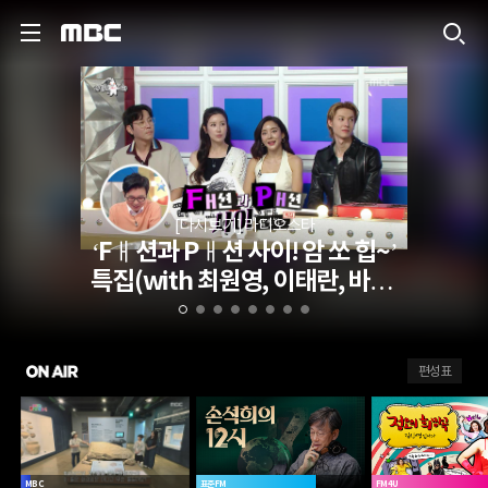
MBC
[다시보기] 라디오스타
‘Fㅐ션과 Pㅐ션 사이! 암 쏘 힙~’
특집(with 최원영, 이태란, 바다,
마틴)
ON AIR
편성표
MBC
표준FM
FM4U