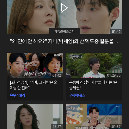
01:45
가족관계증명서
"왜 연애 안 해요?" 지니(박세영)와 산책 도중 질문을 던지는 지후(성이언)
01:42
01:29:35
[3회 선공개] "엄마, 그 사람은 술
운동에 진심인 사람들이 사는 ‘운
이랑 안 친해”
동세권’!
유부녀 킬러
구해줘! 홈즈
28:27
01:37