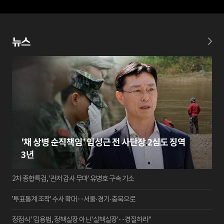
뉴스
'채 상병 순직책임' 임성근 전 사단장 2심도 징역
3년
2차 종합특검, '관저 감사 무마' 유병호 구속 기소
'투표통계 조작' 수사 확대‥서울·경기·충북으로
정점식 "김용범, 정책실장 아닌 '실책실장'‥경질하라"