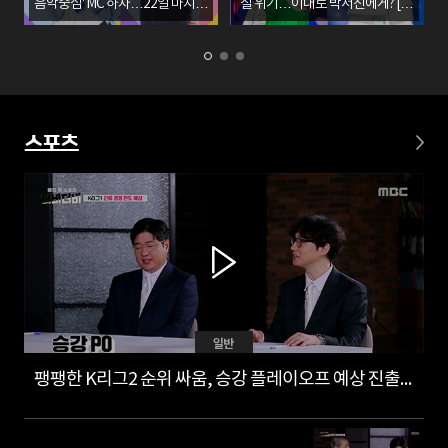
음악중심' MC 하차…22일 마지막
칠 위기…이대로 박서진에게? [이
방송
슈in]
스포츠
일반
팽팽한 K리그2 순위 싸움, 승강 플레이오프 예상 진출팀은?