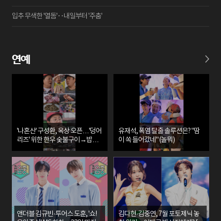
입추 무색한 '열돔'‥내일부터 '주춤'
연예
'나혼산' 구성환, 옥상 오픈…'덩어
유재석, 폭염 탈출 솔루션은? "땀
리즈' 위한 한우 숯불구이→밥도
이 쏙 들어갔네" (놀뭐)
둑 쫄면
앤더블 김규빈·투어스 도훈, '쇼!
김다현·김중연, 7월 포토제닉 놓