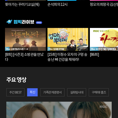
찾아가는 꾸러기교실(재)
손석희의 12시
정오의 희망곡 김신
Mbic 너를 만났다 시즌 1~4
Mbic 엄마를 부탁해
Mbic 하이킥3-짧은 다리의 역습
[8회] [시즌3] 소방관을 만났
[15회] 이정수 모자의 구멍 숭
[86회]
다
숭 난 뼈 건강을 채워라!
주요 영상
최신
주간 BEST
가족관계증명서
실화탐사대
구해줘! 홈즈